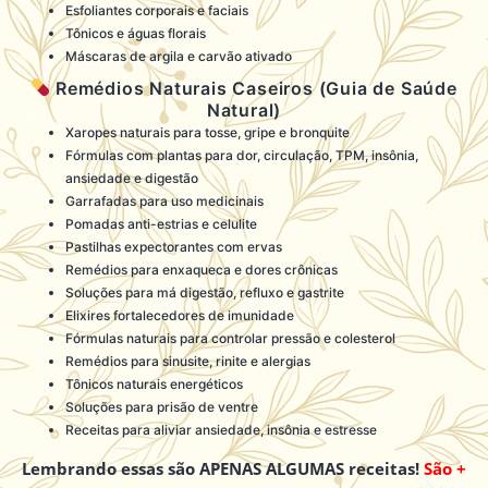
Esfoliantes corporais e faciais
Tônicos e águas florais
Máscaras de argila e carvão ativado
Remédios Naturais Caseiros (Guia de Saúde
Natural)
Xaropes naturais para tosse, gripe e bronquite
Fórmulas com plantas para dor, circulação, TPM, insônia,
ansiedade e digestão
Garrafadas para uso medicinais
Pomadas anti-estrias e celulite
Pastilhas expectorantes com ervas
Remédios para enxaqueca e dores crônicas
Soluções para má digestão, refluxo e gastrite
Elixires fortalecedores de imunidade
Fórmulas naturais para controlar pressão e colesterol
Remédios para sinusite, rinite e alergias
Tônicos naturais energéticos
Soluções para prisão de ventre
Receitas para aliviar ansiedade, insônia e estresse
Lembrando essas são APENAS ALGUMAS receitas!
São +