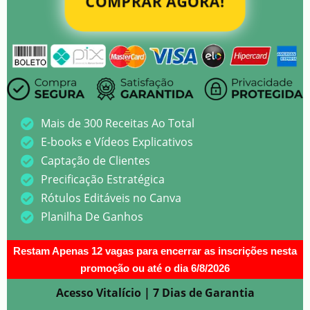
COMPRAR AGORA!
Mais de 300 Receitas Ao Total
E-books e Vídeos Explicativos
Captação de Clientes
Precificação Estratégica
Rótulos Editáveis no Canva
Planilha De Ganhos
Restam Apenas 12 vagas para encerrar as inscrições nesta
promoção ou até o dia 6/8/2026
Acesso Vitalício | 7 Dias de Garantia