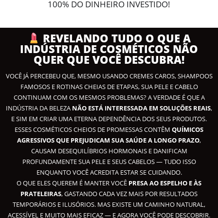
100% DO DINHEIRO INVESTIDO!
REVELANDO TUDO O QUE A
INDÚSTRIA DE COSMÉTICOS NÃO
QUER QUE VOCÊ DESCUBRA!
VOCÊ JÁ PERCEBEU QUE, MESMO USANDO CREMES CAROS, SHAMPOOS
FAMOSOS E ROTINAS CHEIAS DE ETAPAS, SUA PELE E CABELO
CONTINUAM COM OS MESMOS PROBLEMAS? A VERDADE É QUE A
INDÚSTRIA DA BELEZA
NÃO ESTÁ INTERESSADA EM SOLUÇÕES REAIS
,
E SIM EM CRIAR UMA ETERNA DEPENDÊNCIA DOS SEUS PRODUTOS.
ESSES COSMÉTICOS CHEIOS DE PROMESSAS CONTÊM
QUÍMICOS
AGRESSIVOS QUE PREJUDICAM SUA SAÚDE A LONGO PRAZO
,
CAUSAM DESEQUILÍBRIOS HORMONAIS E DANIFICAM
PROFUNDAMENTE SUA PELE E SEUS CABELOS — TUDO ISSO
ENQUANTO VOCÊ ACREDITA ESTAR SE CUIDANDO.
O QUE ELES QUEREM É MANTER VOCÊ
PRESA AO ESPELHO E ÀS
PRATELEIRAS
, GASTANDO CADA VEZ MAIS POR RESULTADOS
TEMPORÁRIOS E ILUSÓRIOS. MAS EXISTE UM CAMINHO NATURAL,
ACESSÍVEL E MUITO MAIS EFICAZ — E AGORA VOCÊ PODE DESCOBRIR.