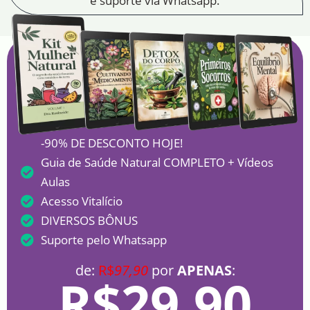
e suporte via Whatsapp.
-90% DE DESCONTO HOJE!
Guia de Saúde Natural COMPLETO + Vídeos
Aulas
Acesso Vitalício
DIVERSOS BÔNUS
Suporte pelo Whatsapp
de:
R$
97,90
por
APENAS
:
R$29,90