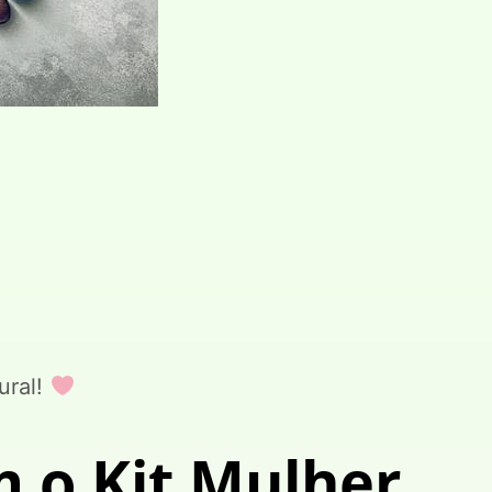
ural!
m o Kit Mulher