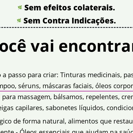
Sem efeitos colaterais.
Sem Contra Indicações.
cê vai encontrar
o a passo para criar: Tinturas medicinais, 
poo, séruns, máscaras faciais, óleos corpora
s para massagem, bálsamos, repelentes, cr
igas capilares, sabonetes líquidos, condicio
ico de forma natural, alimentos que restaur
lmente - Óleos essenciais que ajudam na saúd