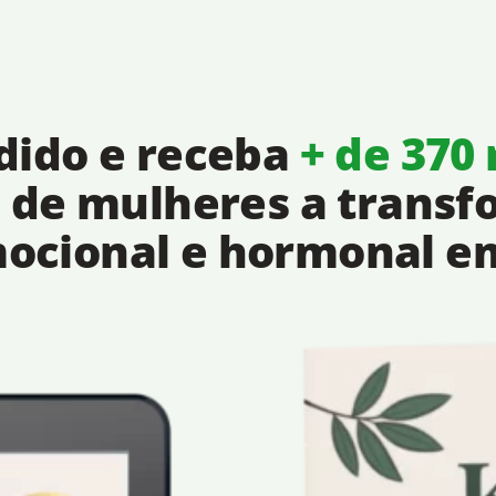
dido e receba
+ de 370 
s de mulheres a trans
emocional e hormonal e