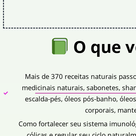
O que vo
Mais de 370 receitas naturais pass
medicinais naturais, sabonetes, sham
escalda-pés, óleos pós-banho, óleo
corporais, mante
Como fortalecer seu sistema imunológ
cólicas e regular seu ciclo natura