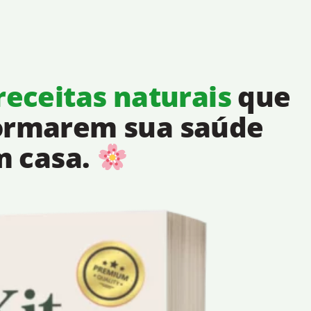
receitas naturais
que
formarem sua saúde
m casa.