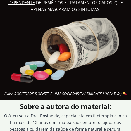
DEPENDENTE
DE REMÉDIOS E TRATAMENTOS CAROS, QUE
APENAS MASCARAM OS SINTOMAS.
(UMA SOCIEDADE DOENTE, É UMA SOCIEDADE ALTAMENTE LUCRATIVA)
Sobre a autora do material:
Olá, eu sou a Dra. Rosineide, especialista em fitoterapia clínica
há mais de 12 anos e minha paixão sempre foi ajudar as
pessoas a cuidarem da saúde de forma natural e segura.