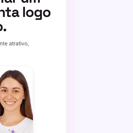
nta logo
o.
te atrativo,
.