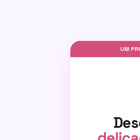
UM PR
Des
delic