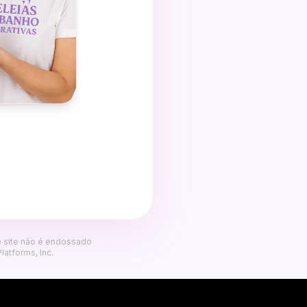
te site não é endossado
atforms, Inc.