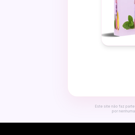
Este site não faz part
por nenhuma 