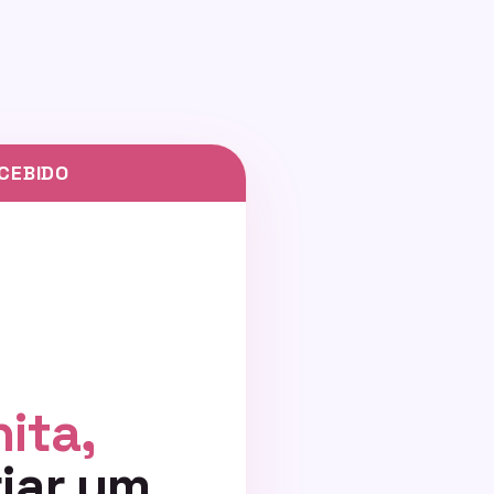
CEBIDO
ita,
iar um