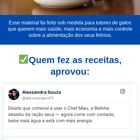
Esse material foi feito sob medida para tutores de gatos
que querem mais saúde, mais economia e mais controle
sobre a alimentação dos seus felinos.
Quem fez as receitas,
aprovou:
Alessandra Souza
@ale.souzaprof3
Desde que comecei a usar o Chef Miau, a Belinha
desistiu da ração seca — agora come com vontade,
bebe mais água e está com mais energia.