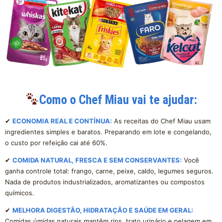
Como o Chef Miau vai te ajudar:
✔
ECONOMIA REAL E CONTÍNUA:
As receitas do Chef Miau usam
ingredientes simples e baratos. Preparando em lote e congelando,
o custo por refeição cai até 60%.
✔
COMIDA NATURAL, FRESCA E SEM CONSERVANTES:
Você
ganha controle total: frango, carne, peixe, caldo, legumes seguros.
Nada de produtos industrializados, aromatizantes ou compostos
químicos.
✔
MELHORA DIGESTÃO, HIDRATAÇÃO E SAÚDE EM GERAL:
Comidas úmidas naturais mantêm rins, trato urinário e pelagem em