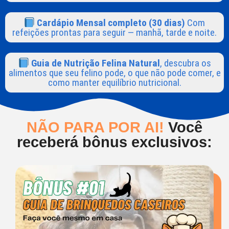
Cardápio Mensal completo (30 dias)
Com
refeições prontas para seguir — manhã, tarde e noite.
Guia de Nutrição Felina Natural
, descubra os
alimentos que seu felino pode, o que não pode comer, e
como manter equilíbrio nutricional.
NÃO PARA POR AI!
Você
receberá bônus exclusivos: