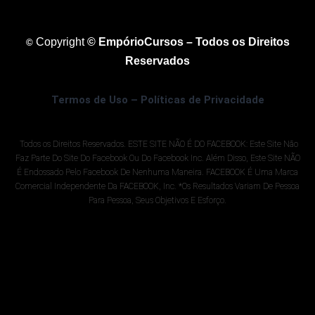
Copyright
© EmpórioCursos – Todos os Direitos
©
Reservados
Termos de Uso – Políticas de Privacidade
Todos os Direitos Reservados. ESTE SITE NÃO É DO FACEBOOK: Este Site Não
Faz Parte Do Site Do Facebook Ou Do Facebook Inc. Além Disso, Este Site NÃO
É Endossado Pelo Facebook De Nenhuma Maneira. FACEBOOK É Uma Marca
Comercial Independente Da FACEBOOK, Inc. *Os Resultados Variam De Pessoa
Para Pessoa, Seus Objetivos E Esforço.